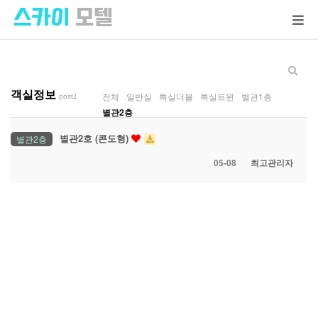
객실정보
전체
일반실
특실더블
특실트윈
별관1층
post
1
별관2층
별관2호 (콘도형)
별관2층
05-08
최고관리자